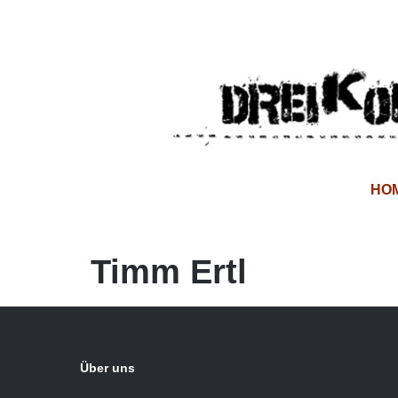
HO
Timm Ertl
Über uns