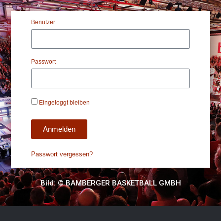
Benutzer
Passwort
Eingeloggt bleiben
Anmelden
Passwort vergessen?
Alternative:
Bild: © BAMBERGER BASKETBALL GMBH